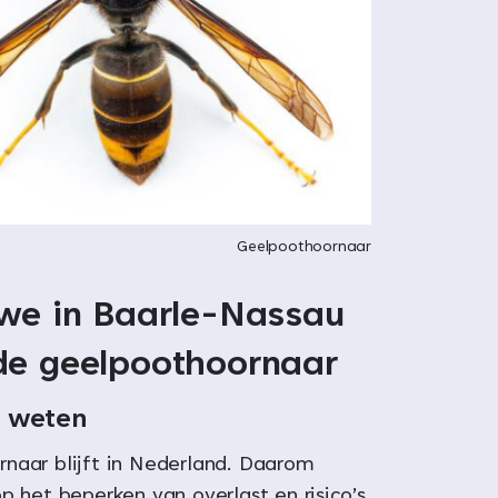
Geelpoothoornaar
we in Baarle-Nassau
e geelpoothoornaar
 weten
naar blijft in Nederland. Daarom
p het beperken van overlast en risico’s