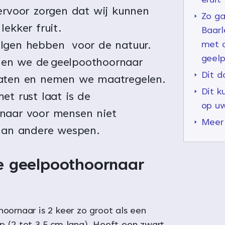
eruit
ervoor zorgen dat wij kunnen
Zo ga
lekker fruit.
Baar
lgen hebben voor de natuur.
met 
geel
en we de geelpoothoornaar
Dit d
aten en nemen we maatregelen.
Dit k
et rust laat is de
op uw
naar voor mensen niet
Meer 
 dan andere wespen.
de geelpoothoornaar
oornaar is 2 keer zo groot als een