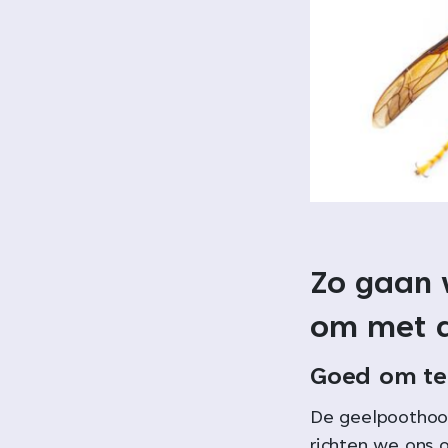
Zo gaan 
om met d
Goed om te
De geelpoothoor
richten we ons o