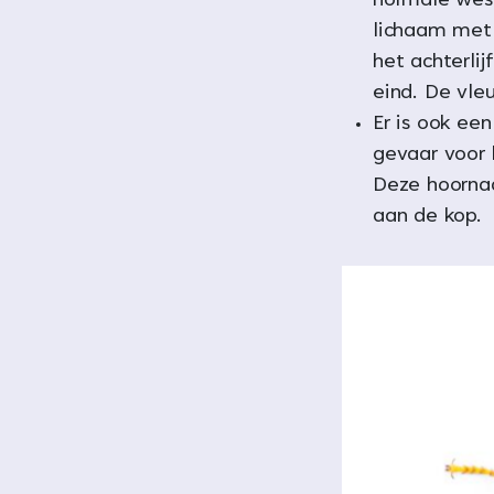
normale wesp
lichaam met 
het achterli
eind. De vleu
Er is ook ee
gevaar voor b
Deze hoornaa
aan de kop.