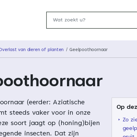
Wat zoekt u?
Overlast van dieren of planten
Geelpoothoornaar
poothoornaar
oornaar (eerder: Aziatische
Op dez
mt steeds vaker voor in onze
Zo zi
ze soort jaagt op (honing)bijen
geel
egende insecten. Dat zijn