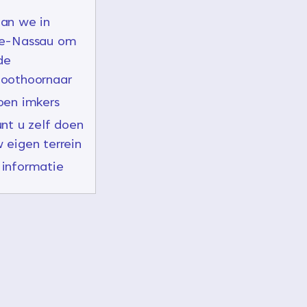
an we in
le-Nassau om
de
poothoornaar
oen imkers
unt u zelf doen
 eigen terrein
informatie