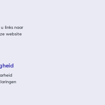
u links naar
eze website
igheid
arheid
laringen