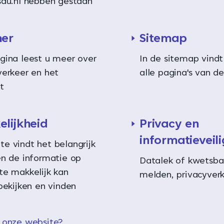
sau.nl hebben gestaan
mer
Sitemap
gina leest u meer over
In de sitemap vindt 
verkeer en het
alle pagina's van d
t
lijkheid
Privacy en
informatieveil
e vindt het belangrijk
en de informatie op
Datalek of kwetsba
te makkelijk kan
melden, privacyverk
bekijken en vinden
 onze website?