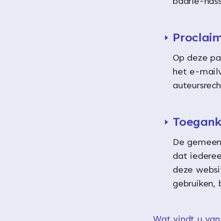
baarle-nas
Proclai
Op deze pa
het e-mail
auteursrech
Toeganke
De gemeent
dat iedere
deze websi
gebruiken, 
Wat vindt u van