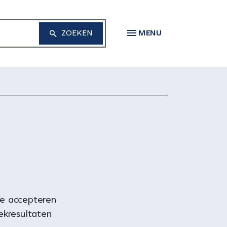
MENU
te accepteren
oekresultaten