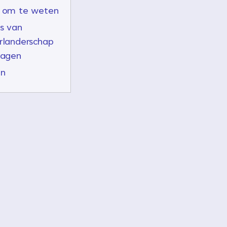
 om te weten
s van
rlanderschap
ragen
en