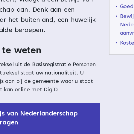
 heeft, vraagt u een Bewijs van
Goed
chap aan. Denk aan een
Bewij
ar het buitenland, een huwelijk
Nede
alde beroepen.
aanv
Kost
te weten
treksel uit de Basisregistratie Personen
ttreksel staat uw nationaliteit. U
js aan bij de gemeente waar u staat
t kan online met DigiD.
js van Nederlanderschap
ragen