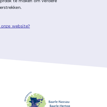
spraak te maken om verdere
verstrekken.
 onze website?