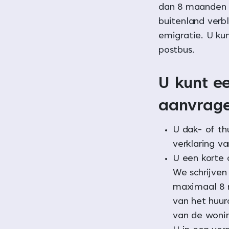
dan 8 maanden o
buitenland verb
emigratie. U ku
postbus.
U kunt e
aanvrage
U dak- of th
verklaring va
U een korte 
We schrijven
maximaal 8 
van het huur
van de wonin