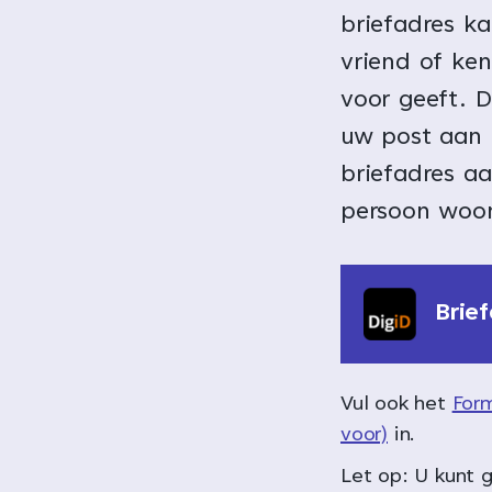
briefadres ka
vriend of ken
voor geeft. D
uw post aan 
briefadres a
persoon woo
Brie
Vul ook het
Form
voor)
in.
Let op: U kunt 