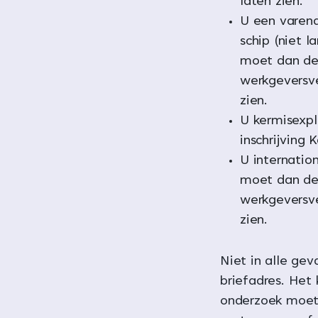
laten zien.
U een varen
schip (niet l
moet dan de
werkgeversve
zien.
U kermisexpl
inschrijving
U internatio
moet dan de
werkgeversve
zien.
Niet in alle geva
briefadres. Het 
onderzoek moete