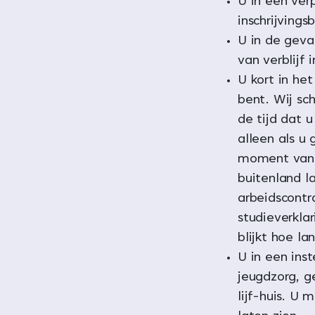
U in een ver
inschrijvings
U in de geva
van verblijf 
U kort in he
bent. Wij sch
de tijd dat u
alleen als u
moment van v
buitenland la
arbeidscontr
studieverkla
blijkt hoe la
U in een inst
jeugdzorg, g
lijf-huis. U 