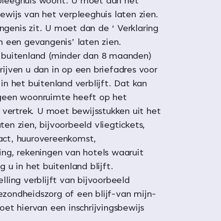
pleeghuis woont. U moet dan het
bewijs van het verpleeghuis laten zien.
ngenis zit. U moet dan de ‘ Verklaring
in een gevangenis’ laten zien.
t buitenland (minder dan 8 maanden)
rijven u dan in op een briefadres voor
 in het buitenland verblijft. Dat kan
 geen woonruimte heeft op het
ertrek. U moet bewijsstukken uit het
ten zien, bijvoorbeeld vliegtickets,
act, huurovereenkomst,
ring, rekeningen van hotels waaruit
ng u in het buitenland blijft.
elling verblijft van bijvoorbeeld
ezondheidszorg of een blijf-van mijn-
moet hiervan een inschrijvingsbewijs