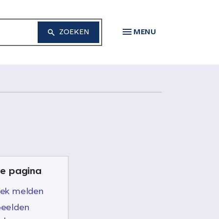
MENU
e pagina
lek melden
beelden