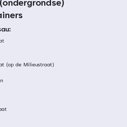
 (ondergrondse)
ainers
sau:
at
at (op de Milieustraat)
in
aat