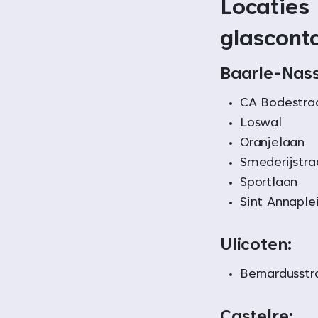
Locaties
glascont
Baarle-Nas
CA Bodestra
Loswal
Oranjelaan
Smederijstra
Sportlaan
Sint Annaple
Ulicoten:
Bernardusstr
Castelre: