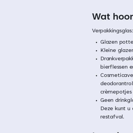
Wat hoor
Verpakkingsglas
Glazen pott
Kleine glaze
Drankverpakk
bierflessen e
Cosmeticaver
deodorantroll
crèmepotjes 
Geen drinkgl
Deze kunt u 
restafval.