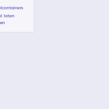
elcontainers
el laten
len