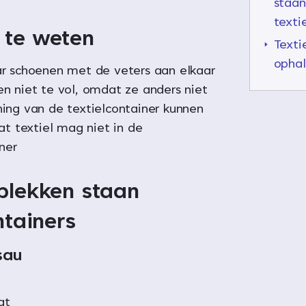
staan
texti
te weten
Texti
opha
r schoenen met de veters aan elkaar
n niet te vol, omdat ze anders niet
ing van de textielcontainer kunnen
at textiel mag niet in de
ner
plekken staan
ntainers
sau
at