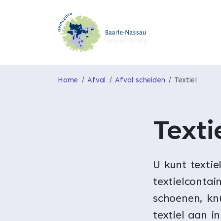
Home
Afval
Afval scheiden
Textiel
Texti
U kunt textie
textielcontai
schoenen, knu
textiel aan i