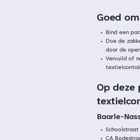
Goed om 
Bind een paa
Doe de zakke
door de open
Vervuild of n
textielcontai
Op deze 
textielco
Baarle-Nas
Schoolstraat
CA Bodestra