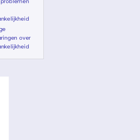
 problemen
nkelijkheid
ge
aringen over
nkelijkheid