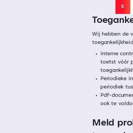
Toeganke
Wij hebben de 
toegankelijkhei
Interne cont
toetst vóór p
toegankelijk
Periodieke i
periodiek tus
Pdf-documen
ook te voldo
Meld pr