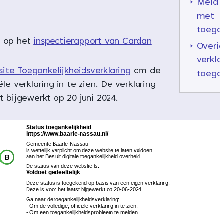
Meld
met
toega
d op het
inspectierapport van Cardan
Overi
verkl
ite Toegankelijkheidsverklaring
om de
toega
ële verklaring in te zien. De verklaring
st bijgewerkt op 20 juni 2024.