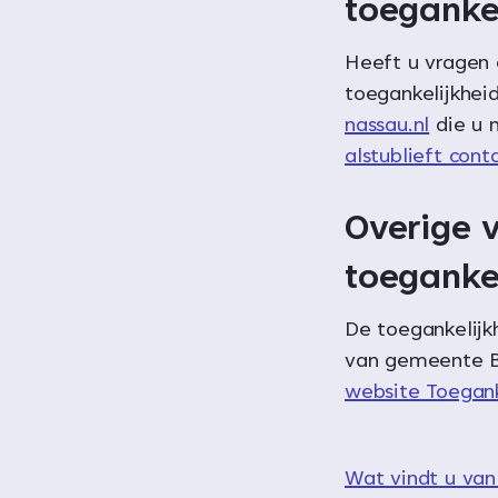
toeganke
Heeft u vragen
toegankelijkhei
nassau.nl
die u 
alstublieft con
Overige v
toeganke
De toegankelijk
van gemeente B
website Toegank
Wat vindt u van