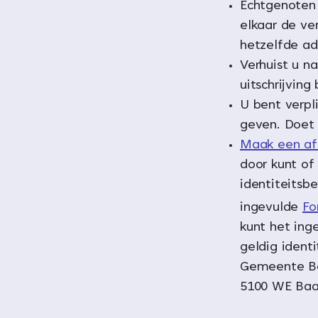
Echtgenoten 
elkaar de ver
hetzelfde ad
Verhuist u n
uitschrijvin
U bent verpl
geven. Doet u
Maak een af
door kunt of
identiteitsb
ingevulde
Fo
kunt het ing
geldig ident
Gemeente Ba
5100 WE Baa