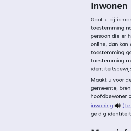
Inwonen
Gaat u bij iema
toestemming nod
persoon die er 
online, dan kan
toestemming geve
toestemming me
identiteitsbewi
Maakt u voor de
gemeente, breng
hoofdbewoner 
inwoning
(Le
geldig identite