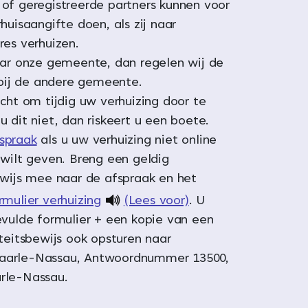
of geregistreerde partners kunnen voor
huisaangifte doen, als zij naar
res verhuizen.
aar onze gemeente, dan regelen wij de
g bij de andere gemeente.
icht om tijdig uw verhuizing door te
 dit niet, dan riskeert u een boete.
spraak
als u uw verhuizing niet online
 wilt geven. Breng een geldig
ewijs mee naar de afspraak en het
rmulier verhuizing
(Lees voor)
. U
evulde formulier + een kopie van een
iteitsbewijs ook opsturen naar
arle-Nassau, Antwoordnummer 13500,
rle-Nassau.