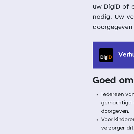
uw DigiD of e
nodig. Uw ve
doorgegeven 
Verh
Goed om 
Iedereen van
gemachtigd i
doorgeven.
Voor kindere
verzorger di