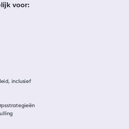
ijk voor:
id, inclusief
rpsstrategieën
ulling