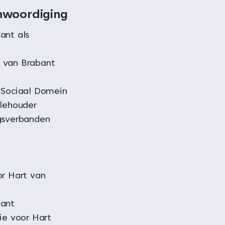
enwoordiging
ant als
 van Brabant
 Sociaal Domein
llehouder
sverbanden
or Hart van
bant
ie voor Hart