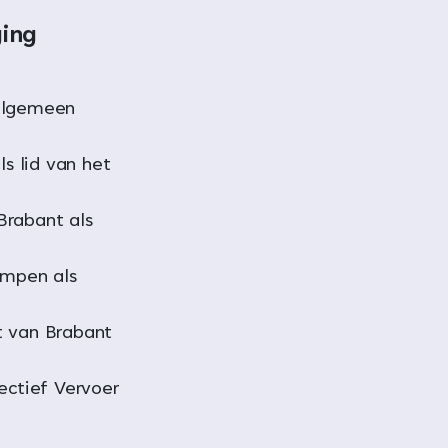
ging
 algemeen
 lid van het
Brabant als
mpen als
t van Brabant
ectief Vervoer