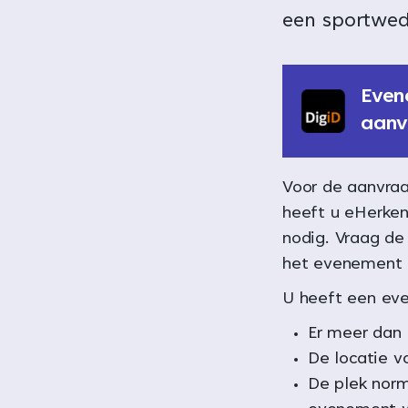
een sportwed
Even
aanv
Voor de aanvraag
heeft u eHerken
nodig. Vraag de
het evenement 
U heeft een ev
Er meer dan
De locatie v
De plek norm