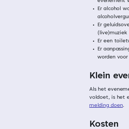
evenement w
Er alcohol w
alcoholvergu
Er geluidsove
(live)muziek
Er een toile
Er aanpassi
worden voor
Klein ev
Als het evenem
voldoet, is het
melding doen
.
Kosten