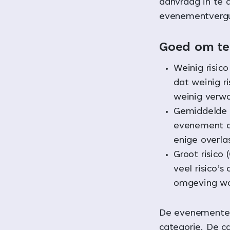
aanvraag in te d
evenementvergu
Goed om te
Weinig risic
dat weinig ri
weinig verwa
Gemiddelde 
evenement da
enige overl
Groot risic
veel risico’s
omgeving wo
De evenementen
categorie. De c