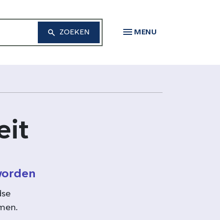
MENU
eit
worden
dse
emen.