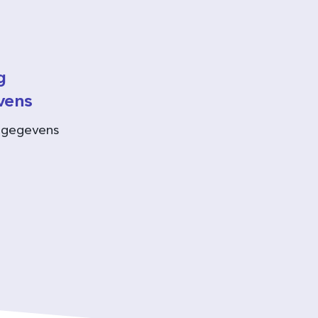
g
vens
 gegevens