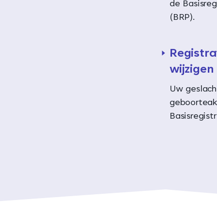
de Basisreg
(BRP).
Registra
wijzigen
Uw geslacht
geboorteak
Basisregist