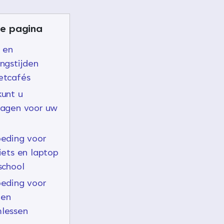
e pagina
 en
ngstijden
etcafés
unt u
ragen voor uw
eding voor
iets en laptop
school
eding voor
 en
lessen