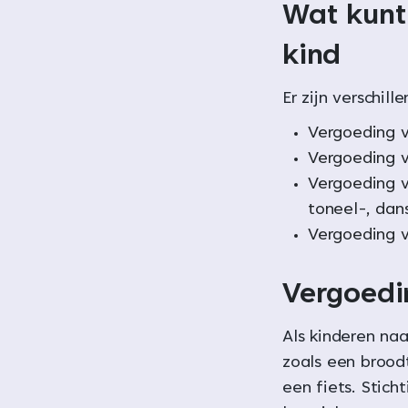
Wat kunt
kind
Er zijn verschil
Vergoeding v
Vergoeding 
Vergoeding v
toneel-, dans
Vergoeding v
Vergoedi
Als kinderen na
zoals een broo
een fiets. Stic