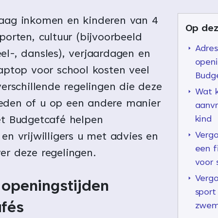
laag inkomen en kinderen van 4
Op dez
Sporten, cultuur (bijvoorbeeld
Adres
el-, dansles), verjaardagen en
openi
laptop voor school kosten veel
Budg
 verschillende regelingen die deze
Wat k
eden of u op een andere manier
aanv
et Budgetcafé helpen
kind
Vergo
 en vrijwilligers u met advies en
een f
er deze regelingen.
voor 
Vergo
 openingstijden
sport
fés
zwem