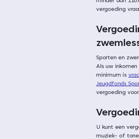
minder dan 110%
vergoeding vra
Vergoedi
zwemles
Sporten en zweml
Als uw inkomen 
minimum is
vra
Jeugdfonds Spor
vergoeding voor 
Vergoedi
U kunt een verg
muziek- of tone