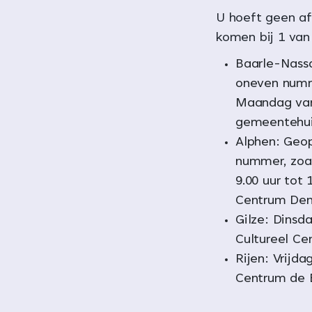
U hoeft geen af
komen bij 1 van
Baarle-Nass
oneven numme
Maandag van 
gemeentehuis
Alphen: Geo
nummer, zoal
9.00 uur tot 
Centrum Den 
Gilze: Dinsda
Cultureel Ce
Rijen: Vrijda
Centrum de 