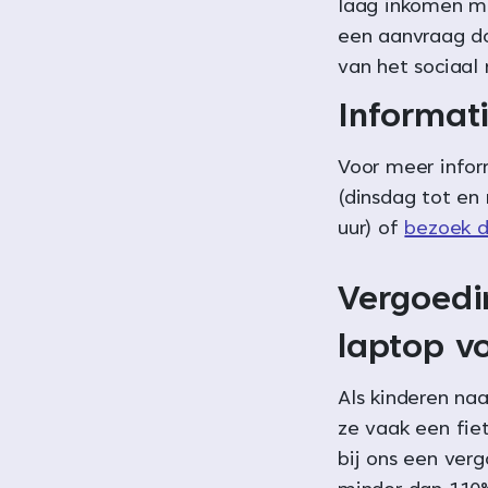
laag inkomen me
een aanvraag d
van het sociaal
Informat
Voor meer info
(dinsdag tot en
uur) of
bezoek d
Vergoedi
laptop v
Als kinderen na
ze vaak een fiet
bij ons een ver