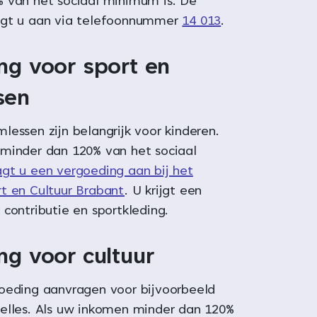
 van het sociaal minimum is. De
agt u aan via telefoonnummer
14 013
.
ng voor sport en
sen
essen zijn belangrijk voor kinderen.
minder dan 120% van het sociaal
agt u een vergoeding aan bij het
t en Cultuur Brabant
. U krijgt een
contributie en sportkleding.
ng voor cultuur
oeding aanvragen voor bijvoorbeeld
elles. Als uw inkomen minder dan 120%